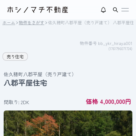
open
ホーム
物件をさがす
佐久穂町八郡平屋（売り戸建て） 八郡平屋住
物件番号 bb_ykr_hiraya001
(1761796071724)
売り住宅
佐久穂町八郡平屋（売り戸建て）
八郡平屋住宅
価格 4,000,000円
間取り: 2DK