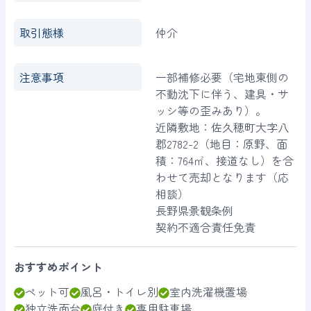
取引態様
仲介
注意事項
一部補修必要（宅地東側の
不動沈下に伴う、建具・サ
ッシ等の歪みあり）。
近隣敷地：佐久穂町大字八
郡2782-2（地目：原野、面
積：764㎡、接道なし）を合
わせて売却となります（応
相談）
長野県景観条例
契約不適合責任免責
おすすめポイント
ペット可
風呂・トイレ別
室内洗濯機置場
独立洗面台
庭付き
専用駐車場