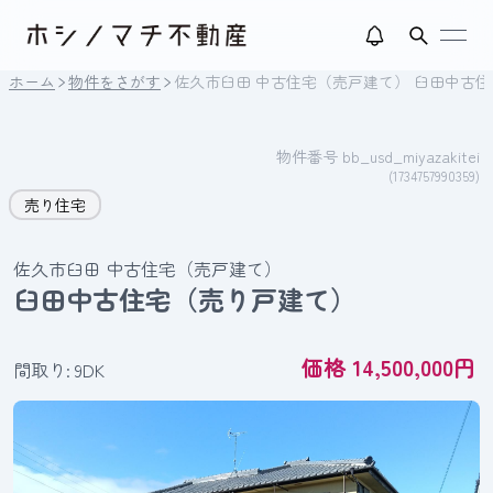
open
ホーム
物件をさがす
佐久市臼田 中古住宅（売戸建て） 臼田中古
物件番号 bb_usd_miyazakitei
(1734757990359)
売り住宅
佐久市臼田 中古住宅（売戸建て）
臼田中古住宅（売り戸建て）
価格 14,500,000円
間取り: 9DK