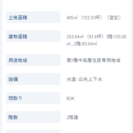
土地面積
405㎡（122.51坪）（登記）
建物面積
203.64㎡（61.6坪）1階:120.00
㎡, 2階:83.64㎡
用途地域
第1種中高層住居専用地域
設備
水道: 公共上下水
間取り
9DK
階数
2階建