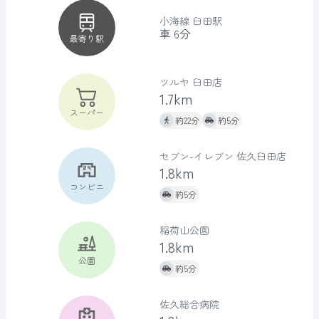
小海線
臼田駅
車
6分
最寄り駅
ツルヤ 臼田店
1.7km
スーパー
約22分
約5分
セブン-イレブン 佐久臼田店
1.8km
コンビニ
約5分
稲荷山公園
1.8km
公園
約5分
佐久総合病院