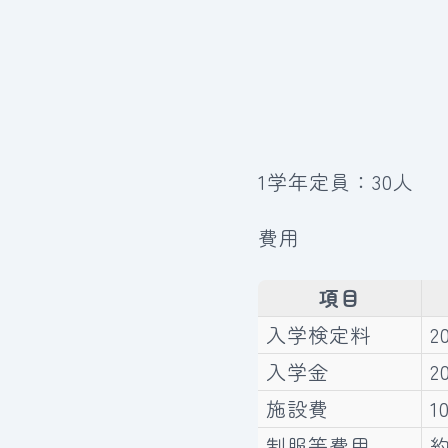
1学年定員：30人
費用
項目
入学検定料
2
入学金
2
施設費
1
制服等費用
約