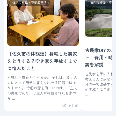
佐久市移住・不動産事情
佐久市移住・不動
古民家DIYの
【佐久市の体験談】相続した実家
ト｜費用・時
をどうする？空き家を手放すまで
実を解説
に悩んだこと
古民家を手に入れた
相続した家をどうするか。 それは、多くの
考える人は少なくありませ
方にとって簡単に答えを出せる問題ではあ
分の手で改装する
りません。 今回お話を伺ったのは、ご主人
や間取りに自由に
の実家であり、ご主人が相続されたお家の
...
今 ...
1ヶ月前