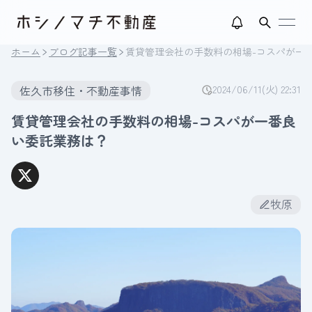
open
ホーム
ブログ記事一覧
賃貸管理会社の手数料の相場-コスパが一
佐久市移住・不動産事情
2024/06/11(火) 22:31
賃貸管理会社の手数料の相場-コスパが一番良
い委託業務は？
牧原