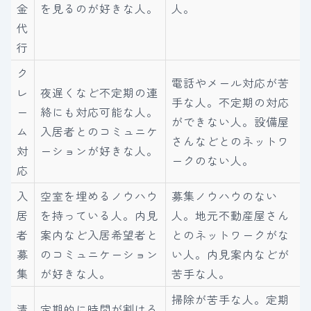
金
を見るのが好きな人。
人。
代
行
ク
電話やメール対応が苦
レ
夜遅くなど不定期の連
手な人。不定期の対応
ー
絡にも対応可能な人。
ができない人。設備屋
ム
入居者とのコミュニケ
さんなどとのネットワ
対
ーションが好きな人。
ークのない人。
応
入
空室を埋めるノウハウ
募集ノウハウのない
居
を持っている人。内見
人。地元不動産屋さん
者
案内など入居希望者と
とのネットワークがな
募
のコミュニケーション
い人。内見案内などが
集
が好きな人。
苦手な人。
掃除が苦手な人。定期
清
定期的に時間が割ける