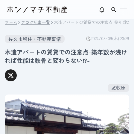
open
ホーム
ブログ記事一覧
木造アパートの賃貸での注意点-築年数が浅
佐久市移住・不動産事情
2024/05/09(木) 23:29
木造アパートの賃貸での注意点-築年数が浅け
れば性能は鉄骨と変わらない!?-
牧原