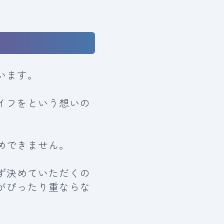
います。
イフをという想いの
めできません。
ず決めていただくの
がぴったり重ならな