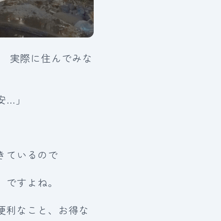
。 実際に住んでみな
安…」
きているので
」ですよね。
便利なこと、お得な