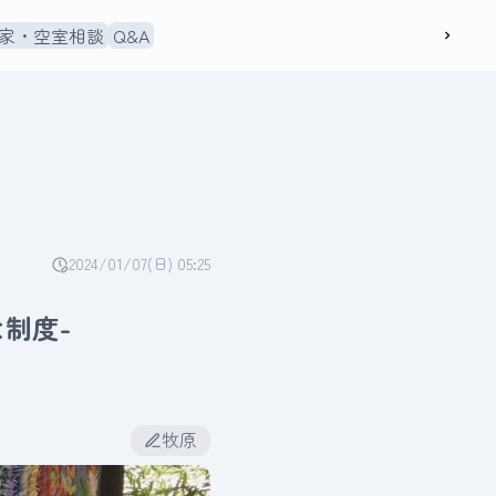
家・空室相談
Q&A
2024/01/07(日) 05:25
制度-
牧原