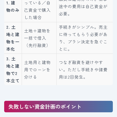
1. 建
っている／自
途中の費用は自己資金が
物のみ
己資金で購入
必要。
した場合
2. 土
手続きがシンプル。売主
土地＋建物を
地と建
に待ってもらう必要があ
一括で借入
物を一
り、プラン決定を急ぐこ
（先行融資）
本化
とに。
3. 土
土地用と建物
つなぎ融資を避けやす
地と建
用でローンを
い。ただし手続きや諸費
物で2
分ける
用は2回発生。
本立て
失敗しない資金計画のポイント