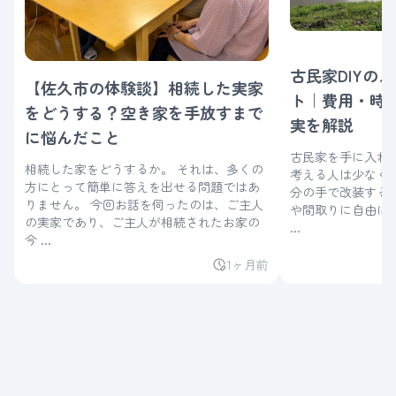
古民家DIYの
【佐久市の体験談】相続した実家
ト｜費用・時
をどうする？空き家を手放すまで
実を解説
に悩んだこと
古民家を手に入れた
相続した家をどうするか。 それは、多くの
考える人は少なくありませ
方にとって簡単に答えを出せる問題ではあ
分の手で改装する
りません。 今回お話を伺ったのは、ご主人
や間取りに自由に
の実家であり、ご主人が相続されたお家の
...
今 ...
1ヶ月前