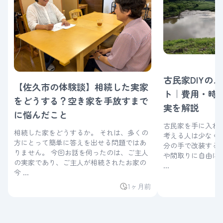
古民家DIYの
【佐久市の体験談】相続した実家
ト｜費用・時
をどうする？空き家を手放すまで
実を解説
に悩んだこと
古民家を手に入れた
相続した家をどうするか。 それは、多くの
考える人は少なくありませ
方にとって簡単に答えを出せる問題ではあ
分の手で改装する
りません。 今回お話を伺ったのは、ご主人
や間取りに自由に
の実家であり、ご主人が相続されたお家の
...
今 ...
1ヶ月前